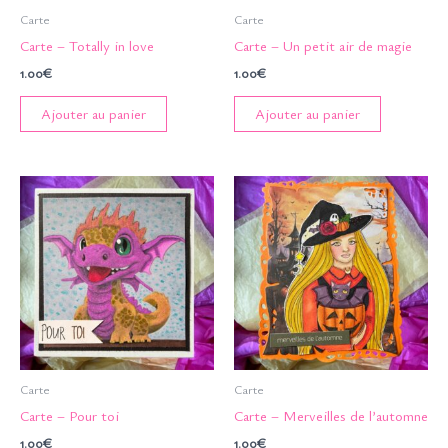
Carte
Carte
Carte – Totally in love
Carte – Un petit air de magie
1.00
€
1.00
€
Ajouter au panier
Ajouter au panier
Carte
Carte
Carte – Pour toi
Carte – Merveilles de l’automne
1.00
€
1.00
€