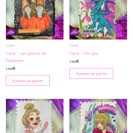
Carte
Carte
Carte – Les plaisirs de
Carte – For you
l’automne
1.00
€
1.00
€
Ajouter au panier
Ajouter au panier