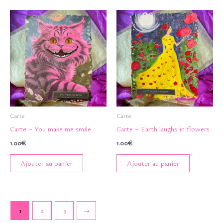
Carte
Carte
Carte – You make me smile
Carte – Earth laughs in flowers
1.00
€
1.00
€
Ajouter au panier
Ajouter au panier
1
2
3
→