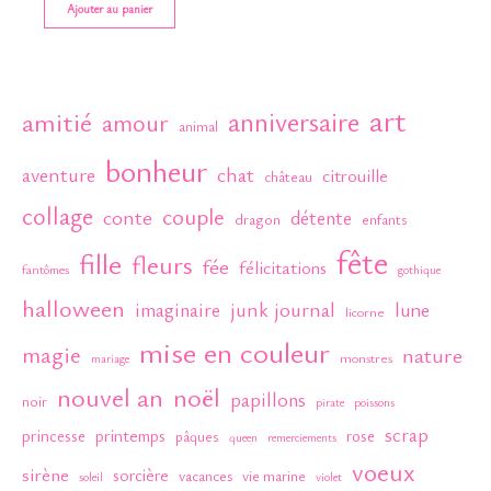
Ajouter au panier
art
anniversaire
amitié
amour
animal
bonheur
chat
aventure
citrouille
château
collage
couple
conte
détente
dragon
enfants
fête
fille
fleurs
fée
félicitations
fantômes
gothique
halloween
junk journal
imaginaire
lune
licorne
mise en couleur
magie
nature
monstres
mariage
nouvel an
noël
papillons
noir
poissons
pirate
scrap
princesse
printemps
rose
pâques
queen
remerciements
voeux
sirène
sorcière
vacances
vie marine
soleil
violet