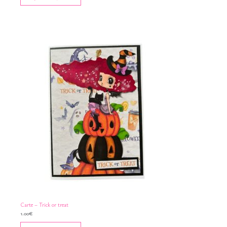
Carte – Trick or treat
1.00
€