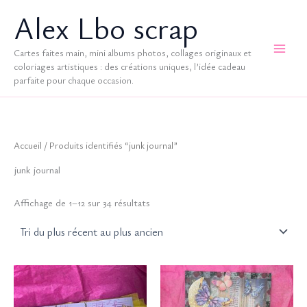
Aller
Alex Lbo scrap
au
contenu
Cartes faites main, mini albums photos, collages originaux et
coloriages artistiques : des créations uniques, l’idée cadeau
parfaite pour chaque occasion.
Accueil
/ Produits identifiés “junk journal”
junk journal
Trié
Affichage de 1–12 sur 34 résultats
du
plus
récent
au
plus
ancien