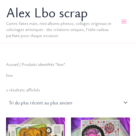
Aller
Alex Lbo scrap
au
contenu
Cartes faites main, mini albums photos, collages originaux et
coloriages artistiques : des créations uniques, l’idée cadeau
parfaite pour chaque occasion.
Accueil
/ Produits identifiés “lion”
lion
Trié
2 résultats affichés
du
plus
récent
au
plus
ancien