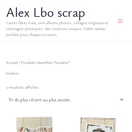
Aller
Alex Lbo scrap
au
contenu
Cartes faites main, mini albums photos, collages originaux et
coloriages artistiques : des créations uniques, l’idée cadeau
parfaite pour chaque occasion.
Accueil
/ Produits identifiés “londres”
londres
Trié
3 résultats affichés
du
plus
récent
au
plus
ancien