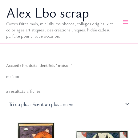
Aller
Alex Lbo scrap
au
contenu
Cartes faites main, mini albums photos, collages originaux et
coloriages artistiques : des créations uniques, l’idée cadeau
parfaite pour chaque occasion.
Accueil
/ Produits identifiés “maison”
maison
Trié
2 résultats affichés
du
plus
récent
au
plus
ancien