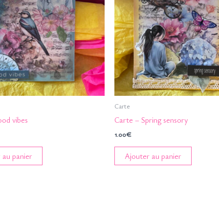
Carte
ood vibes
Carte – Spring sensory
1.00
€
 au panier
Ajouter au panier