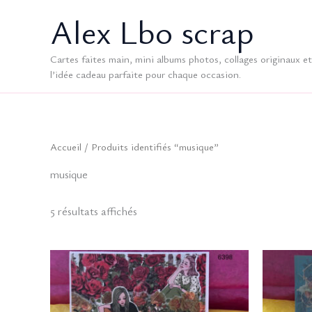
Aller
Alex Lbo scrap
au
contenu
Cartes faites main, mini albums photos, collages originaux et 
l’idée cadeau parfaite pour chaque occasion.
Accueil
/ Produits identifiés “musique”
musique
Trié
5 résultats affichés
du
plus
récent
au
plus
ancien