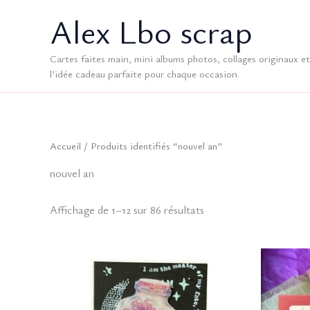
Aller
Alex Lbo scrap
au
contenu
Cartes faites main, mini albums photos, collages originaux et 
l’idée cadeau parfaite pour chaque occasion.
Accueil
/ Produits identifiés “nouvel an”
nouvel an
Trié
Affichage de 1–12 sur 86 résultats
du
plus
récent
au
plus
ancien