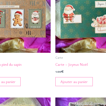
Carte
 pied du sapin
Carte – Joyeux Noël
1.00
€
 au panier
Ajouter au panier