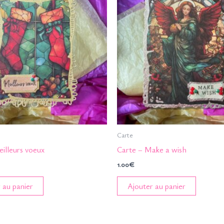
Carte
illeurs voeux
Carte – Make a wish
1.00
€
 au panier
Ajouter au panier