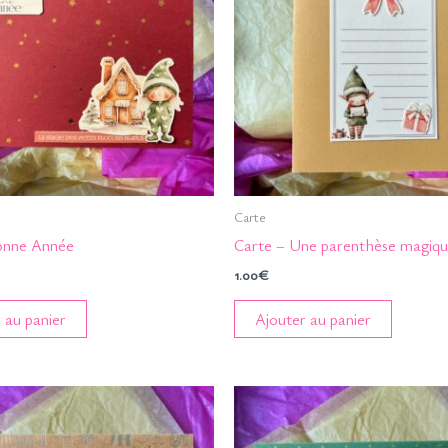
Carte
onne Année
Carte – Une parenthèse magiq
1.00
€
 au panier
Ajouter au panier