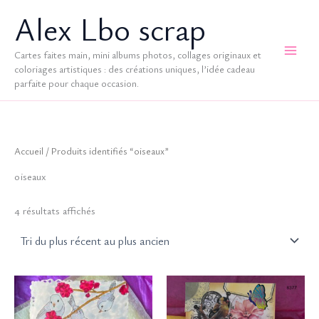
Aller
Alex Lbo scrap
au
contenu
Cartes faites main, mini albums photos, collages originaux et
coloriages artistiques : des créations uniques, l’idée cadeau
parfaite pour chaque occasion.
Accueil
/ Produits identifiés “oiseaux”
oiseaux
Trié
4 résultats affichés
du
plus
récent
au
plus
ancien