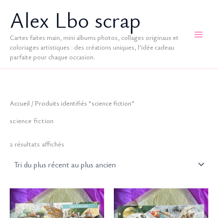
Aller
Alex Lbo scrap
au
contenu
Cartes faites main, mini albums photos, collages originaux et
coloriages artistiques : des créations uniques, l’idée cadeau
parfaite pour chaque occasion.
Accueil
/ Produits identifiés “science fiction”
science fiction
Trié
2 résultats affichés
du
plus
récent
au
plus
ancien