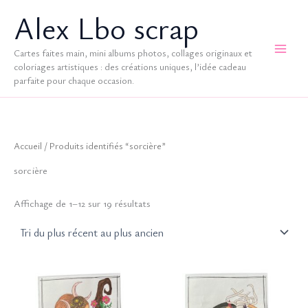
Aller
Alex Lbo scrap
au
contenu
Cartes faites main, mini albums photos, collages originaux et
coloriages artistiques : des créations uniques, l’idée cadeau
parfaite pour chaque occasion.
Accueil
/ Produits identifiés “sorcière”
sorcière
Trié
Affichage de 1–12 sur 19 résultats
du
plus
récent
au
plus
ancien