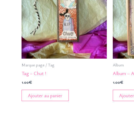
Marque page / Tag
Album
Tag – Chut !
Album – A
1.00
€
1.00
€
Ajouter au panier
Ajouter