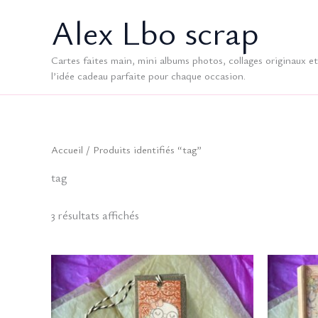
Aller
Alex Lbo scrap
au
contenu
Cartes faites main, mini albums photos, collages originaux et 
l’idée cadeau parfaite pour chaque occasion.
Accueil
/ Produits identifiés “tag”
tag
Trié
3 résultats affichés
du
plus
récent
au
plus
ancien