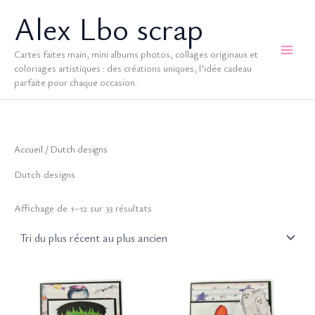
Aller
Alex Lbo scrap
au
contenu
Cartes faites main, mini albums photos, collages originaux et
coloriages artistiques : des créations uniques, l’idée cadeau
parfaite pour chaque occasion.
Accueil
/ Dutch designs
Dutch designs
Trié
Affichage de 1–12 sur 33 résultats
du
plus
récent
au
plus
ancien