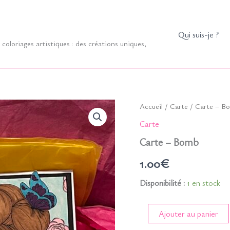
Qui suis-je ?
coloriages artistiques : des créations uniques,
Accueil
/
Carte
/ Carte – B
Carte
Carte – Bomb
1.00
€
Disponibilité :
1 en stock
quantité
Ajouter au panier
de
Carte