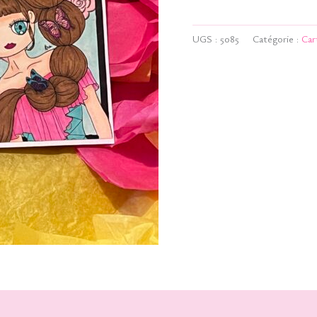
-
Bomb
UGS :
5085
Catégorie :
Car