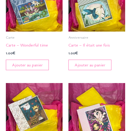
Carte
Anniversaire
Carte – Wonderful time
Carte – Il était une fois
1.00
€
1.00
€
Ajouter au panier
Ajouter au panier