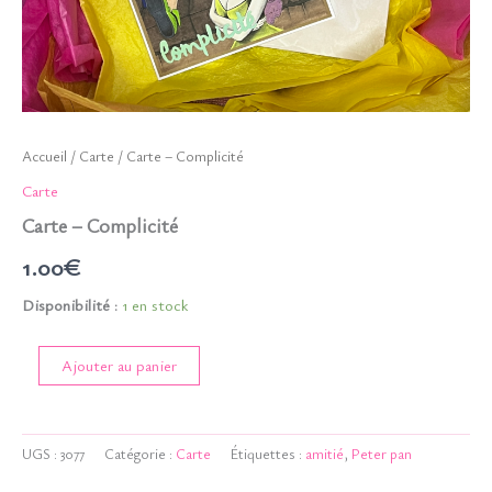
Accueil
/
Carte
/ Carte – Complicité
Carte
Carte – Complicité
1.00
€
Disponibilité :
1 en stock
quantité
Ajouter au panier
de
Carte
-
Complicité
UGS :
3077
Catégorie :
Carte
Étiquettes :
amitié
,
Peter pan