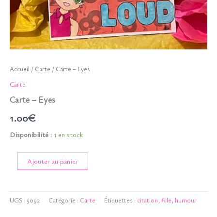
Accueil
/
Carte
/ Carte – Eyes
Carte
Carte – Eyes
1.00
€
Disponibilité :
1 en stock
quantité
Ajouter au panier
de
Carte
-
Eyes
UGS :
5092
Catégorie :
Carte
Étiquettes :
citation
,
fille
,
humour