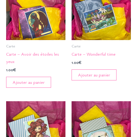
Carte
Carte
Carte – Avoir des étoiles les
Carte – Wonderful time
yeux
1.00
€
1.00
€
Ajouter au panier
Ajouter au panier