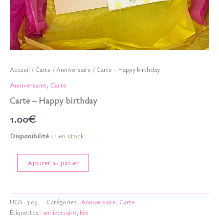
Accueil
/
Carte
/
Anniversaire
/ Carte – Happy birthday
Anniversaire
,
Carte
Carte – Happy birthday
1.00
€
Disponibilité :
1 en stock
quantité
Ajouter au panier
de
Carte
-
Happy
UGS :
3105
Catégories :
Anniversaire
,
Carte
birthday
Étiquettes :
anniversaire
,
fée