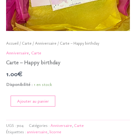
Accueil
/
Carte
/
Anniversaire
/ Carte – Happy birthday
Anniversaire
,
Carte
Carte – Happy birthday
1.00
€
Disponibilité :
1 en stock
quantité
Ajouter au panier
de
Carte
-
Happy
UGS :
3104
Catégories :
Anniversaire
,
Carte
birthday
Étiquettes :
anniversaire
,
licorne