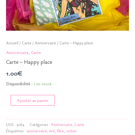
Accueil
/
Carte
/
Anniversaire
/ Carte – Happy place
Anniversaire
,
Carte
Carte – Happy place
1.00
€
Disponibilité :
1 en stock
quantité
Ajouter au panier
de
Carte
-
Happy
UGS :
3064
Catégories :
Anniversaire
,
Carte
place
Étiquettes :
anniversaire
,
été
,
fête
,
sirène