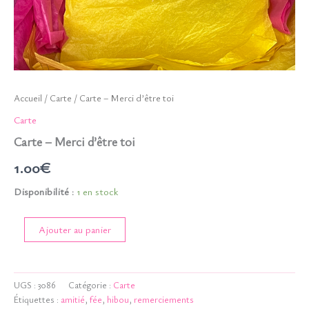
Accueil
/
Carte
/ Carte – Merci d’être toi
Carte
Carte – Merci d’être toi
1.00
€
Disponibilité :
1 en stock
quantité
Ajouter au panier
de
Carte
-
Merci
UGS :
3086
Catégorie :
Carte
d'être
Étiquettes :
amitié
,
fée
,
hibou
,
remerciements
toi