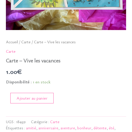
Accueil
/
Carte
/ Carte – Vive les vacances
Carte
Carte – Vive les vacances
1.00
€
Disponibilité :
1 en stock
quantité
Ajouter au panier
de
Carte
-
Vive
UGS :
184931
Catégorie :
Carte
les
Étiquettes :
amitié
,
anniversaire
,
aventure
,
bonheur
,
détente
,
été
,
vacances