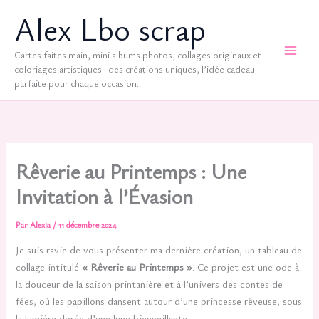
Aller
Alex Lbo scrap
au
contenu
Cartes faites main, mini albums photos, collages originaux et
coloriages artistiques : des créations uniques, l’idée cadeau
parfaite pour chaque occasion.
Rêverie au Printemps : Une
Invitation à l’Évasion
Par
Alexia
/
11 décembre 2024
Je suis ravie de vous présenter ma dernière création, un tableau de
collage intitulé
« Rêverie au Printemps »
. Ce projet est une ode à
la douceur de la saison printanière et à l’univers des contes de
fées, où les papillons dansent autour d’une princesse rêveuse, sous
la lumière dorée d’une lune bienveillante.