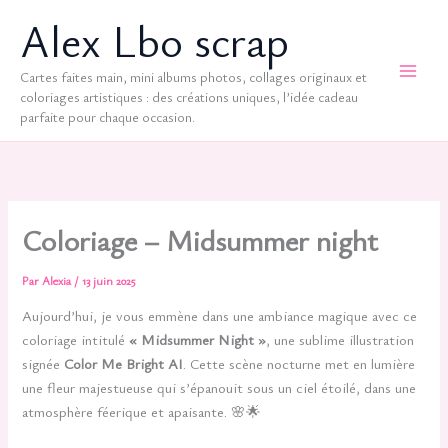
Aller
Alex Lbo scrap
au
contenu
Cartes faites main, mini albums photos, collages originaux et
coloriages artistiques : des créations uniques, l’idée cadeau
parfaite pour chaque occasion.
Coloriage – Midsummer night
Par
Alexia
/
13 juin 2025
Aujourd’hui, je vous emmène dans une ambiance magique avec ce
coloriage intitulé
« Midsummer Night »
, une sublime illustration
signée
Color Me Bright AI
. Cette scène nocturne met en lumière
une fleur majestueuse qui s’épanouit sous un ciel étoilé, dans une
atmosphère féerique et apaisante. 🌸🌟