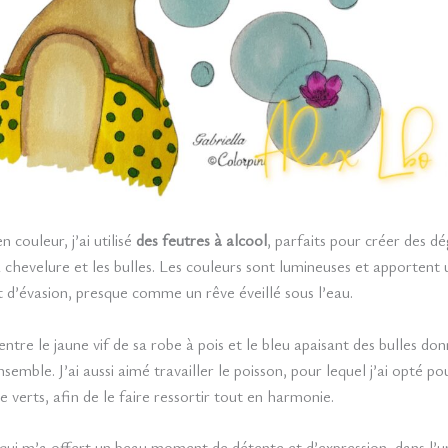
n couleur, j’ai utilisé
des feutres à alcool
, parfaits pour créer des dé
la chevelure et les bulles. Les couleurs sont lumineuses et apportent
t d’évasion, presque comme un rêve éveillé sous l’eau.
ntre le jaune vif de sa robe à pois et le bleu apaisant des bulles donn
ensemble. J’ai aussi aimé travailler le poisson, pour lequel j’ai opté 
e verts, afin de le faire ressortir tout en harmonie.
qui m’a offert un beau moment de détente et d’expression, dans l’u