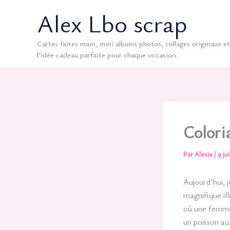
Aller
Alex Lbo scrap
au
contenu
Cartes faites main, mini albums photos, collages originaux et 
l’idée cadeau parfaite pour chaque occasion.
Colori
Par
Alexia
/
9 ju
Aujourd’hui, 
magnifique ill
où une femme 
un poisson au