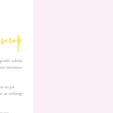
gradés subtils
 une sensation
e un joli
pour un mélange
nivers