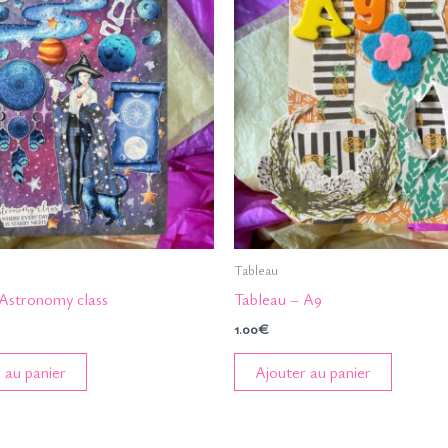
Tableau
 Astronomy class
Tableau – A9
1.00
€
 au panier
Ajouter au panier