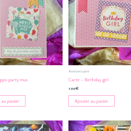
Anniversaire
ippo party mus
Carte – Birthday girl
1.00
€
 au panier
Ajouter au panier