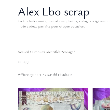
Aller
Alex Lbo scrap
au
contenu
Cartes faites main, mini albums photos, collages originaux et 
l’idée cadeau parfaite pour chaque occasion.
Accueil
/ Produits identifiés “collage”
collage
Trié
Affichage de 1–12 sur 66 résultats
du
plus
récent
au
plus
ancien