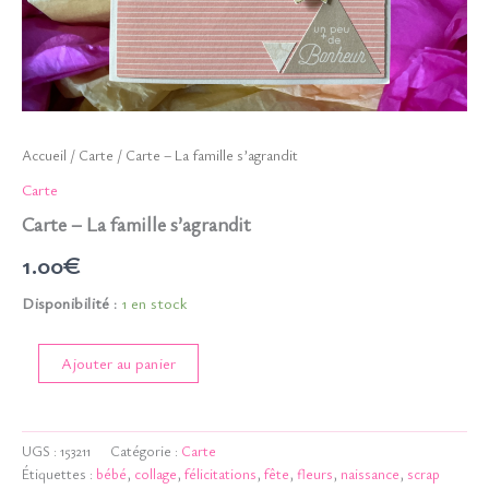
Accueil
/
Carte
/ Carte – La famille s’agrandit
Carte
Carte – La famille s’agrandit
1.00
€
Disponibilité :
1 en stock
quantité
Ajouter au panier
de
Carte
-
La
UGS :
153211
Catégorie :
Carte
famille
Étiquettes :
bébé
,
collage
,
félicitations
,
fête
,
fleurs
,
naissance
,
scrap
s'agrandit