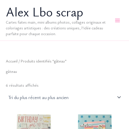
Aller
Alex Lbo scrap
au
contenu
Cartes faites main, mini albums photos, collages originaux et
coloriages artistiques : des créations uniques, l’idée cadeau
parfaite pour chaque occasion.
Accueil
/ Produits identifiés “gâteau”
gâteau
Trié
6 résultats affichés
du
plus
récent
au
plus
ancien