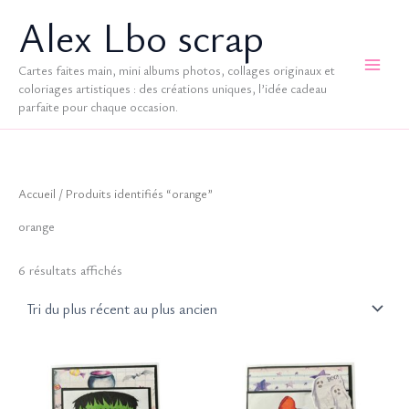
Aller
Alex Lbo scrap
au
contenu
Cartes faites main, mini albums photos, collages originaux et
coloriages artistiques : des créations uniques, l’idée cadeau
parfaite pour chaque occasion.
Accueil
/ Produits identifiés “orange”
orange
Trié
6 résultats affichés
du
plus
récent
au
plus
ancien