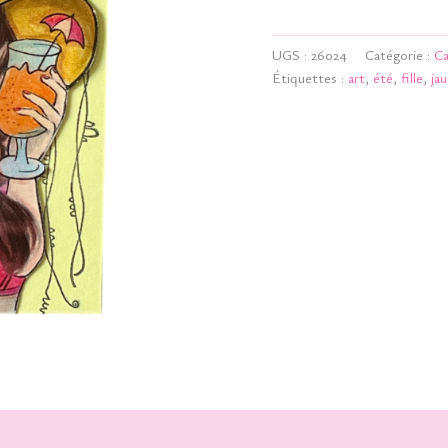
-
J'veux
UGS :
26024
Catégorie :
Ca
du
soleil
Étiquettes :
art
,
été
,
fille
,
ja