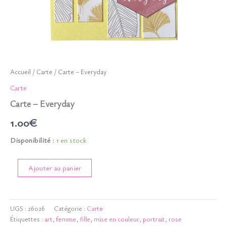
Accueil
/
Carte
/ Carte – Everyday
Carte
Carte – Everyday
1.00
€
Disponibilité :
1 en stock
quantité
Ajouter au panier
de
Carte
-
Everyday
UGS :
26026
Catégorie :
Carte
Étiquettes :
art
,
femme
,
fille
,
mise en couleur
,
portrait
,
rose