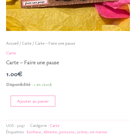
Accueil
/
Carte
/ Carte – Faire une pause
Carte
Carte – Faire une pause
1.00
€
Disponibilité :
1 en stock
quantité
Ajouter au panier
de
Carte
-
Faire
UGS :
5097
Catégorie :
Carte
une
Étiquettes :
bonheur
,
détente
,
poissons
,
sirène
,
vie marine
pause