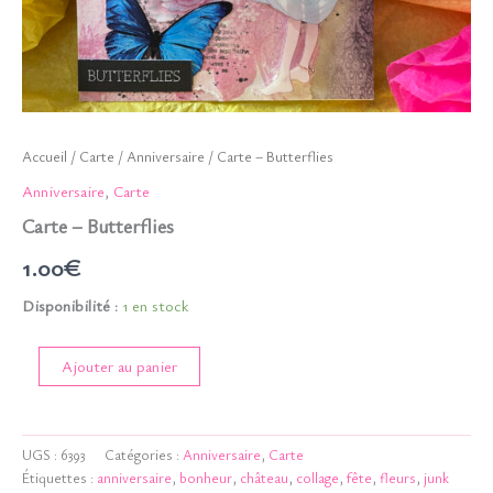
Accueil
/
Carte
/
Anniversaire
/ Carte – Butterflies
Anniversaire
,
Carte
Carte – Butterflies
1.00
€
Disponibilité :
1 en stock
quantité
Ajouter au panier
de
Carte
-
Butterflies
UGS :
6393
Catégories :
Anniversaire
,
Carte
Étiquettes :
anniversaire
,
bonheur
,
château
,
collage
,
fête
,
fleurs
,
junk