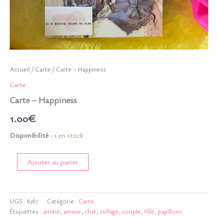
Accueil
/
Carte
/ Carte – Happiness
Carte
Carte – Happiness
1.00
€
Disponibilité :
1 en stock
quantité
Ajouter au panier
de
Carte
-
Happiness
UGS :
6367
Catégorie :
Carte
Étiquettes :
amitié
,
amour
,
chat
,
collage
,
couple
,
fille
,
papillons