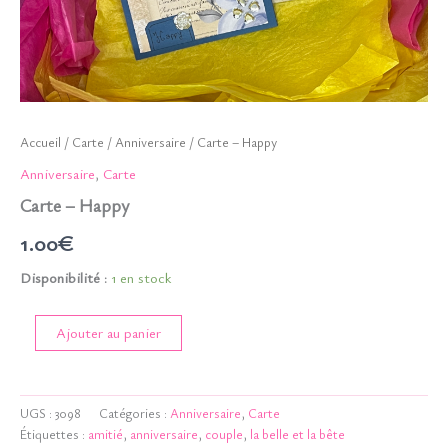
Accueil
/
Carte
/
Anniversaire
/ Carte – Happy
Anniversaire
,
Carte
Carte – Happy
1.00
€
Disponibilité :
1 en stock
quantité
Ajouter au panier
de
Carte
-
Happy
UGS :
3098
Catégories :
Anniversaire
,
Carte
Étiquettes :
amitié
,
anniversaire
,
couple
,
la belle et la bête