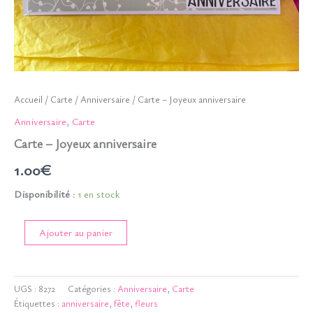
Accueil
/
Carte
/
Anniversaire
/ Carte – Joyeux anniversaire
Anniversaire
,
Carte
Carte – Joyeux anniversaire
1.00
€
Disponibilité :
1 en stock
quantité
Ajouter au panier
de
Carte
-
Joyeux
UGS :
8272
Catégories :
Anniversaire
,
Carte
anniversaire
Étiquettes :
anniversaire
,
fête
,
fleurs