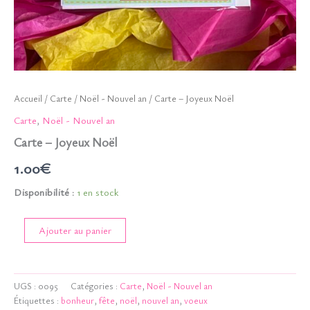
Accueil
/
Carte
/
Noël - Nouvel an
/ Carte – Joyeux Noël
Carte
,
Noël - Nouvel an
Carte – Joyeux Noël
1.00
€
Disponibilité :
1 en stock
quantité
Ajouter au panier
de
Carte
-
Joyeux
UGS :
0095
Catégories :
Carte
,
Noël - Nouvel an
Noël
Étiquettes :
bonheur
,
fête
,
noël
,
nouvel an
,
voeux