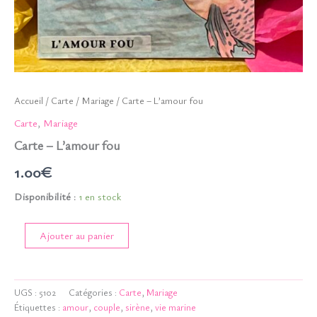
Accueil
/
Carte
/
Mariage
/ Carte – L’amour fou
Carte
,
Mariage
Carte – L’amour fou
1.00
€
Disponibilité :
1 en stock
quantité
Ajouter au panier
de
Carte
-
L'amour
UGS :
5102
Catégories :
Carte
,
Mariage
fou
Étiquettes :
amour
,
couple
,
sirène
,
vie marine