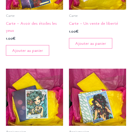
Carte
Carte
Carte – Avoir des étoiles les
Carte – Un vente de liberté
yeux
1.00
€
1.00
€
Ajouter au panier
Ajouter au panier
Anniversaire
Anniversaire