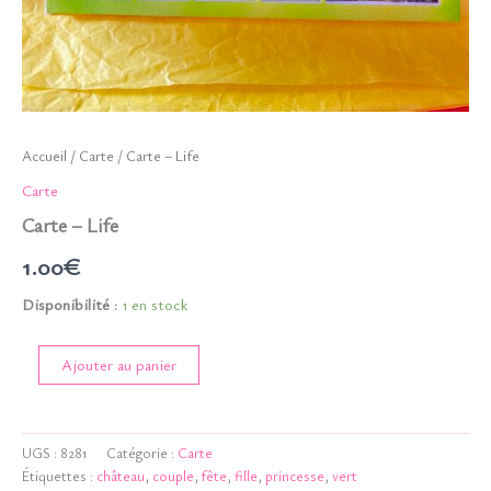
Accueil
/
Carte
/ Carte – Life
Carte
Carte – Life
1.00
€
Disponibilité :
1 en stock
quantité
Ajouter au panier
de
Carte
-
Life
UGS :
8281
Catégorie :
Carte
Étiquettes :
château
,
couple
,
fête
,
fille
,
princesse
,
vert