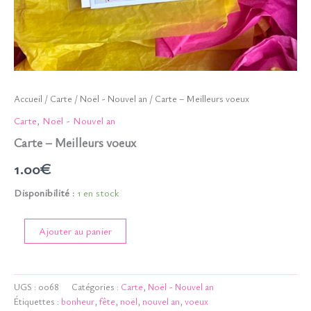
Accueil
/
Carte
/
Noël - Nouvel an
/ Carte – Meilleurs voeux
Carte
,
Noël - Nouvel an
Carte – Meilleurs voeux
1.00
€
Disponibilité :
1 en stock
quantité
Ajouter au panier
de
Carte
-
Meilleurs
UGS :
0068
Catégories :
Carte
,
Noël - Nouvel an
voeux
Étiquettes :
bonheur
,
fête
,
noël
,
nouvel an
,
voeux