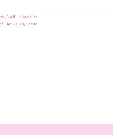
te
,
Noël - Nouvel an
oël
,
nouvel an
,
voeux