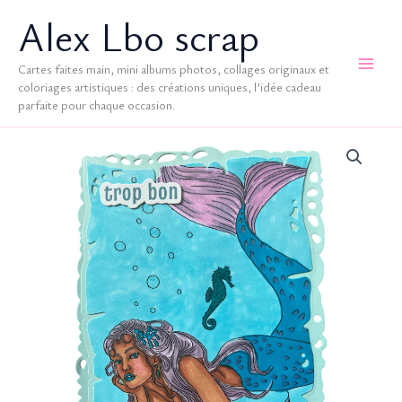
Aller
Alex Lbo scrap
au
contenu
Cartes faites main, mini albums photos, collages originaux et
coloriages artistiques : des créations uniques, l’idée cadeau
parfaite pour chaque occasion.