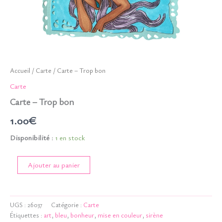
Accueil
/
Carte
/ Carte – Trop bon
Carte
Carte – Trop bon
1.00
€
Disponibilité :
1 en stock
quantité
Ajouter au panier
de
Carte
-
Trop
UGS :
26037
Catégorie :
Carte
bon
Étiquettes :
art
,
bleu
,
bonheur
,
mise en couleur
,
sirène