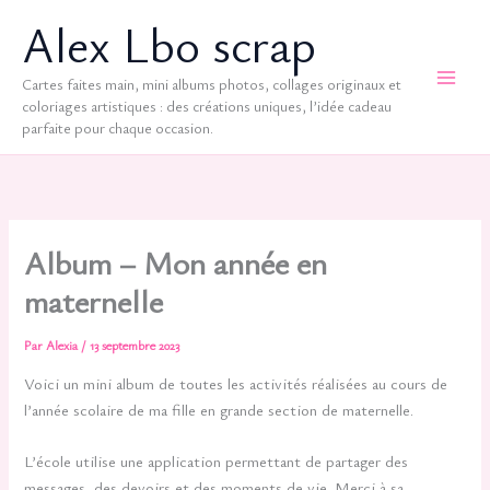
Aller
Alex Lbo scrap
au
contenu
Cartes faites main, mini albums photos, collages originaux et
coloriages artistiques : des créations uniques, l’idée cadeau
parfaite pour chaque occasion.
Album – Mon année en
maternelle
Par
Alexia
/
13 septembre 2023
Voici un mini album de toutes les activités réalisées au cours de
l’année scolaire de ma fille en grande section de maternelle.
L’école utilise une application permettant de partager des
messages, des devoirs et des moments de vie. Merci à sa