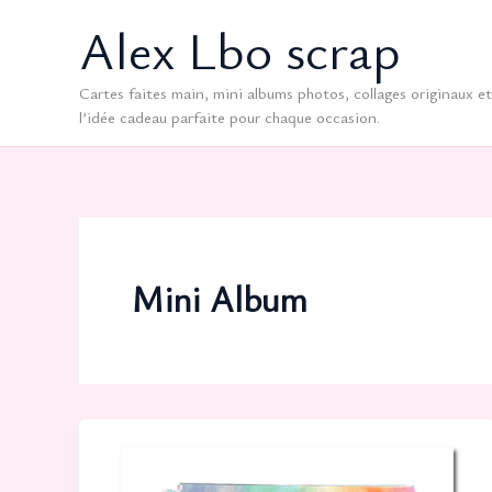
Aller
Alex Lbo scrap
au
contenu
Cartes faites main, mini albums photos, collages originaux et 
l’idée cadeau parfaite pour chaque occasion.
Mini Album