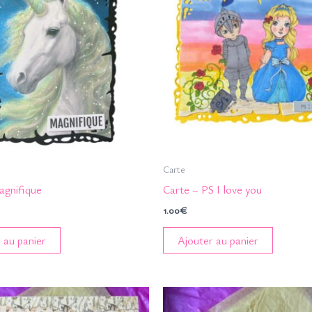
Carte
agnifique
Carte – PS I love you
1.00
€
 au panier
Ajouter au panier