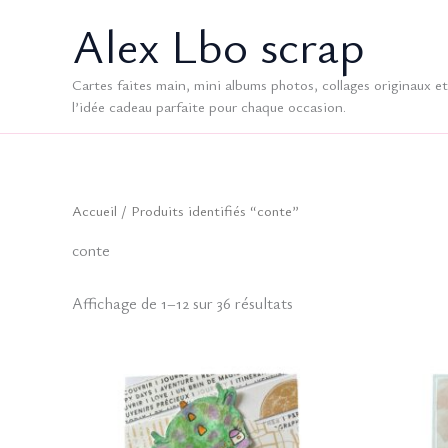
Aller
Alex Lbo scrap
au
contenu
Cartes faites main, mini albums photos, collages originaux et 
l’idée cadeau parfaite pour chaque occasion.
Accueil
/ Produits identifiés “conte”
conte
Trié
Affichage de 1–12 sur 36 résultats
du
plus
récent
au
plus
ancien