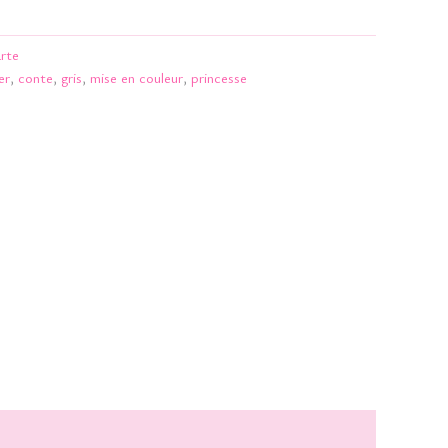
rte
er
,
conte
,
gris
,
mise en couleur
,
princesse