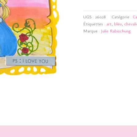
-
PS
UGS :
26028
Catégorie :
Ca
I
love
Étiquettes :
art
,
bleu
,
chevali
you
Marque :
Julie Rabischung