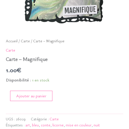
Accueil
/
Carte
/ Carte – Magnifique
Carte
Carte – Magnifique
1.00
€
Disponibilité :
1 en stock
quantité
Ajouter au panier
de
Carte
-
Magnifique
UGS :
26029
Catégorie :
Carte
Étiquettes :
art
,
bleu
,
conte
,
licorne
,
mise en couleur
,
nuit