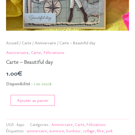
Accueil
/
Carte
/
Anniversaire
/ Carte – Beautiful day
Anniversaire
,
Carte
,
Féliciations
Carte – Beautiful day
1.00
€
Disponibilité :
1 en stock
quantité
Ajouter au panier
de
Carte
-
Beautiful
UGS :
6390
Catégories :
Anniversaire
,
Carte
,
Féliciations
day
Étiquettes :
anniversaire
,
aventure
,
bonheur
,
collage
,
fête
,
junk