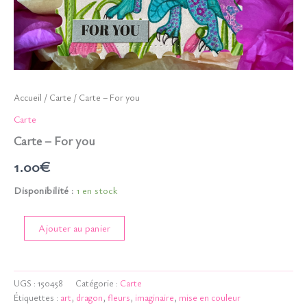
Accueil
/
Carte
/ Carte – For you
Carte
Carte – For you
1.00
€
Disponibilité :
1 en stock
quantité
Ajouter au panier
de
Carte
-
For
UGS :
150458
Catégorie :
Carte
you
Étiquettes :
art
,
dragon
,
fleurs
,
imaginaire
,
mise en couleur