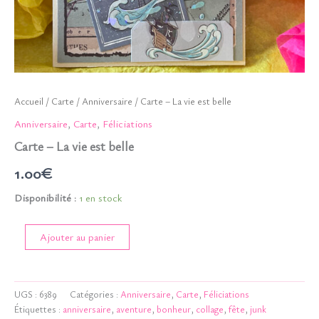
Accueil
/
Carte
/
Anniversaire
/ Carte – La vie est belle
Anniversaire
,
Carte
,
Féliciations
Carte – La vie est belle
1.00
€
Disponibilité :
1 en stock
quantité
Ajouter au panier
de
Carte
-
La
UGS :
6389
Catégories :
Anniversaire
,
Carte
,
Féliciations
vie
Étiquettes :
anniversaire
,
aventure
,
bonheur
,
collage
,
fête
,
junk
est