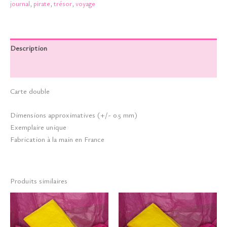
journal
,
pirate
,
trésor
,
voyage
belle
Description
Informations complémentaires
Carte double
Dimensions approximatives (+/- 0.5 mm)
Exemplaire unique
Fabrication à la main en France
Produits similaires