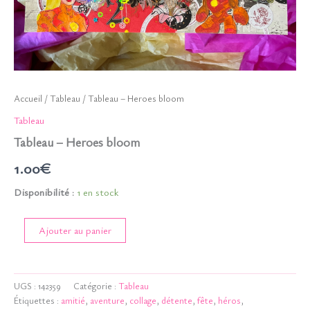
Accueil
/
Tableau
/ Tableau – Heroes bloom
Tableau
Tableau – Heroes bloom
1.00
€
Disponibilité :
1 en stock
quantité
Ajouter au panier
de
Tableau
-
Heroes
UGS :
142359
Catégorie :
Tableau
bloom
Étiquettes :
amitié
,
aventure
,
collage
,
détente
,
fête
,
héros
,